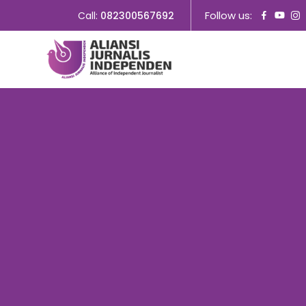
Follow us:
Call:
082300567692