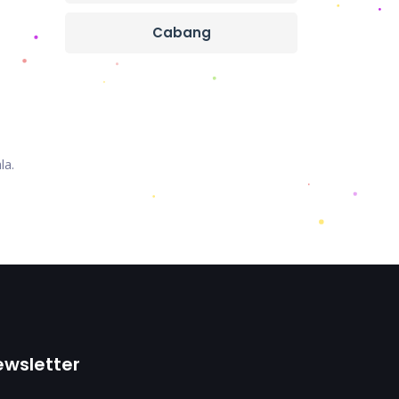
Cabang
la.
ewsletter