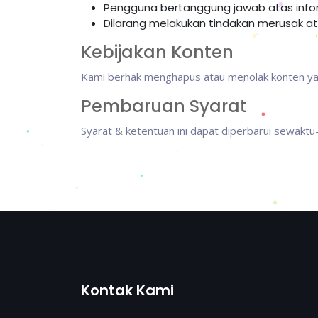
Pengguna bertanggung jawab atas inform
Dilarang melakukan tindakan merusak a
Kebijakan Konten
Kami berhak menghapus atau menolak konten yang
Pembaruan Syarat
Syarat & ketentuan ini dapat diperbarui sewakt
Kontak Kami