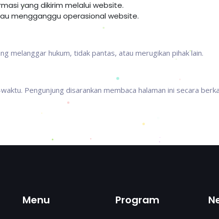
asi yang dikirim melalui website.
tau mengganggu operasional website.
 melanggar hukum, tidak pantas, atau merugikan pihak lain.
u-waktu. Pengunjung disarankan membaca halaman ini secara berka
Menu
Program
N