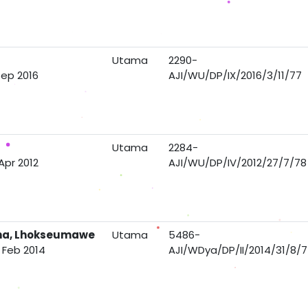
Utama
2290-
Sep 2016
AJI/WU/DP/IX/2016/3/11/77
Utama
2284-
Apr 2012
AJI/WU/DP/IV/2012/27/7/78
aha, Lhokseumawe
Utama
5486-
 Feb 2014
AJI/WDya/DP/II/2014/31/8/