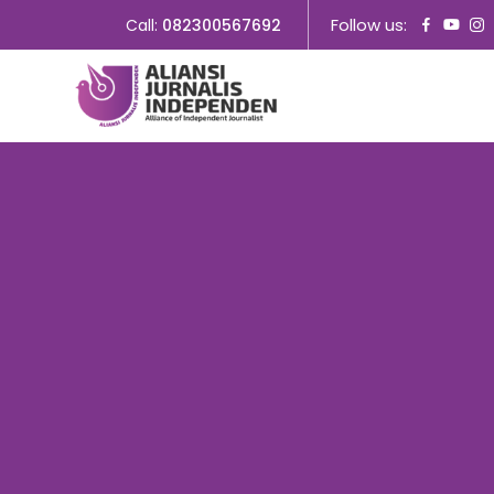
Follow us:
Call:
082300567692