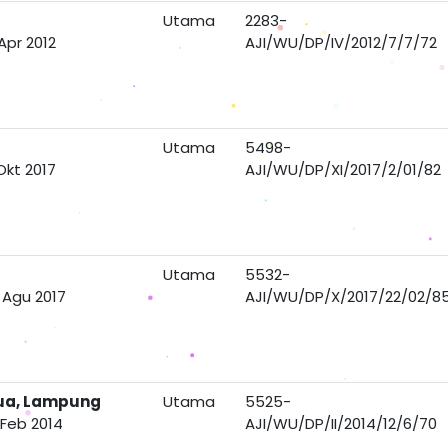
Utama
2283-
Apr 2012
AJI/WU/DP/IV/2012/7/7/72
Utama
5498-
Okt 2017
AJI/WU/DP/XI/2017/2/01/82
Utama
5532-
 Agu 2017
AJI/WU/DP/X/2017/22/02/8
Dua, Lampung
Utama
5525-
 Feb 2014
AJI/WU/DP/II/2014/12/6/70