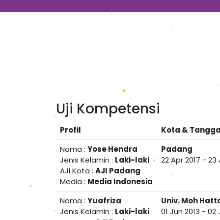
Uji Kompetensi
Profil
Kota & Tangga
Nama :
Yose Hendra
Padang
Jenis Kelamin :
Laki-laki
22 Apr 2017
-
23 
AJI Kota :
AJI Padang
Media :
Media Indonesia
Nama :
Yuafriza
Univ. Moh Hatt
Jenis Kelamin :
Laki-laki
01 Jun 2013
-
02 