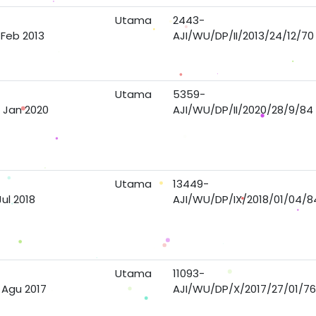
Utama
2443-
 Feb 2013
AJI/WU/DP/II/2013/24/12/70
Utama
5359-
 Jan 2020
AJI/WU/DP/II/2020/28/9/84
Utama
13449-
Jul 2018
AJI/WU/DP/IX/2018/01/04/8
Utama
11093-
 Agu 2017
AJI/WU/DP/X/2017/27/01/76