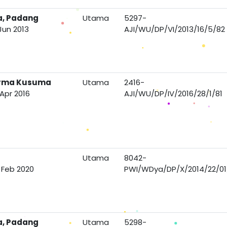
a, Padang
Utama
5297-
Jun 2013
AJI/WU/DP/VI/2013/16/5/82
arma Kusuma
Utama
2416-
Apr 2016
AJI/WU/DP/IV/2016/28/1/81
Utama
8042-
 Feb 2020
PWI/WDya/DP/X/2014/22/01
a, Padang
Utama
5298-