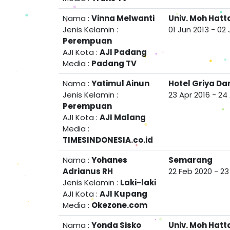
Nama :
Vinna Melwanti
Univ. Moh Hatt
Jenis Kelamin :
01 Jun 2013
-
02 
Perempuan
AJI Kota :
AJI Padang
Media :
Padang TV
Nama :
Yatimul Ainun
Hotel Griya D
Jenis Kelamin :
23 Apr 2016
-
24 
Perempuan
AJI Kota :
AJI Malang
Media :
TIMESINDONESIA.co.id
Nama :
Yohanes
Semarang
Adrianus RH
22 Feb 2020
-
23
Jenis Kelamin :
Laki-laki
AJI Kota :
AJI Kupang
Media :
Okezone.com
Nama :
Yonda Sisko
Univ. Moh Hatt