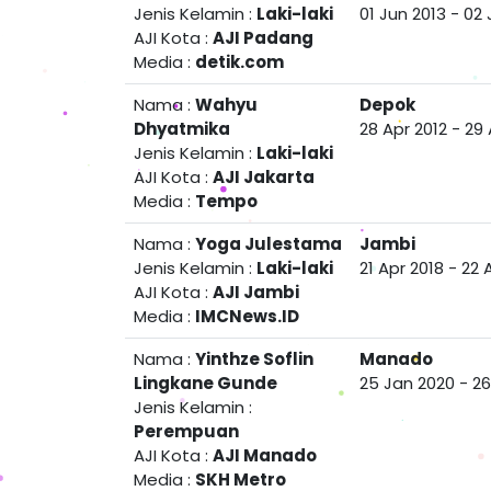
Jenis Kelamin :
Laki-laki
01 Jun 2013
-
02 
AJI Kota :
AJI Padang
Media :
detik.com
Nama :
Wahyu
Depok
Dhyatmika
28 Apr 2012
-
29 
Jenis Kelamin :
Laki-laki
AJI Kota :
AJI Jakarta
Media :
Tempo
Nama :
Yoga Julestama
Jambi
Jenis Kelamin :
Laki-laki
21 Apr 2018
-
22 
AJI Kota :
AJI Jambi
Media :
IMCNews.ID
Nama :
Yinthze Soflin
Manado
Lingkane Gunde
25 Jan 2020
-
26
Jenis Kelamin :
Perempuan
AJI Kota :
AJI Manado
Media :
SKH Metro