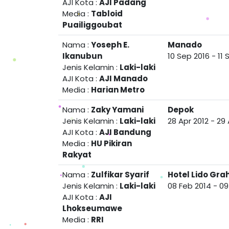
AJI Kota :
AJI Padang
Media :
Tabloid
Puailiggoubat
Nama :
Yoseph E.
Manado
Ikanubun
10 Sep 2016
-
11 
Jenis Kelamin :
Laki-laki
AJI Kota :
AJI Manado
Media :
Harian Metro
Nama :
Zaky Yamani
Depok
Jenis Kelamin :
Laki-laki
28 Apr 2012
-
29 
AJI Kota :
AJI Bandung
Media :
HU Pikiran
Rakyat
Nama :
Zulfikar Syarif
Hotel Lido Gr
Jenis Kelamin :
Laki-laki
08 Feb 2014
-
09
AJI Kota :
AJI
Lhokseumawe
Media :
RRI