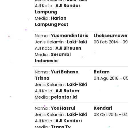
AJI Kota :
AJI Bandar
Lampung
Media :
Harian
Lampung Post
Nama :
Yusmandin Idris
Lhokseumawe
Jenis Kelamin :
Laki-laki
08 Feb 2014
-
09
AJI Kota :
AJI Bireuen
Media :
Serambi
Indonesia
Nama :
Yuri Bahasa
Batam
Trisna
04 Agu 2018
-
05
Jenis Kelamin :
Laki-laki
AJI Kota :
AJI Batam
Media :
pelantar.id
Nama :
Yos Hasrul
Kendari
Jenis Kelamin :
Laki-laki
03 Okt 2015
-
04
AJI Kota :
AJI Kendari
Media :
Trans Tv