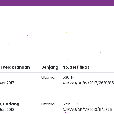
l Pelaksanaan
Jenjang
No. Sertifikat
Utama
5304-
Apr 2017
AJI/WU/DP/IV/2017/26/9/85
a, Padang
Utama
5299-
Jun 2013
AJI/WU/DP/VI/2013/6/4/76