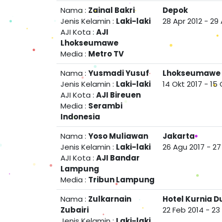
Nama :
Zainal Bakri
Depok
Jenis Kelamin :
Laki-laki
28 Apr 2012
-
29 
AJI Kota :
AJI
Lhokseumawe
Media :
Metro TV
Nama :
Yusmadi Yusuf
Lhokseumawe
Jenis Kelamin :
Laki-laki
14 Okt 2017
-
15 
AJI Kota :
AJI Bireuen
Media :
Serambi
Indonesia
Nama :
Yoso Muliawan
Jakarta
Jenis Kelamin :
Laki-laki
26 Agu 2017
-
27
AJI Kota :
AJI Bandar
Lampung
Media :
Tribun Lampung
Nama :
Zulkarnain
Hotel Kurnia 
Zubairi
22 Feb 2014
-
23
Jenis Kelamin :
Laki-laki