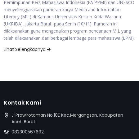
Perhimpunan Pers Mahasiswa Indonesia (FA PPMI) dan UNESCO
menyelenggarakan pameran karya Media and Information
Literacy (MIL) di Kampus Universitas Kristen Krida Wacana
(UKRIDA), Jakarta Barat, pada Senin (10/11). Pameran ini
dilaksanakan guna mengenalkan program pendanaan MIL yang
telah dilaksanakan dari berbagai lembaga pers mahasiswa (LPM).
Lihat Selengkapnya
Kontak Kami
Jl.Prawirotaman No.10E Kec.Mergangsan, Kabupaten
Aceh Barat
082300567692